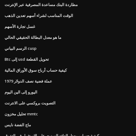
مطاردة البنك مساعدة المصرفية عبر الإنترنت
الوقت المناسب لشراء أسهم تعدين الذهب
غسل تجارة الأسهم
ما هو معدل البطالة الحقيقي الحالي
الرسم البياني cusp
Btc إلى usd تحويل القطعة
كيفية حساب أرباح سوق الأوراق المالية
1979 عملة فضية نصف الدولار
اليورو إلى الين اليوم
التصويت بروكسي على الانترنت
تحليل مخزون mmtc
ماج الفضة نايس
كيفية حساب معدل العائد السنوي على الاستثمار في التفوق