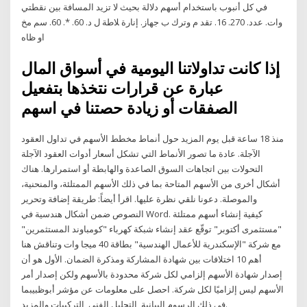
في كل أنبوب باستخدام أسهم دﻻلة بحيث ﻻ تزيد المسافة بين نقطتي
وات. عدد. 270. 16. تقد م وترك ب جهاز. إنارة ﻼطة ل د. 60. *. 60. سم مخ
او ظاه
إذا كانت تداولاتنا اليومية في أسواق المال
عبارة عن قرارات نتخذها بتفعيل
الصفقات أو زيادة حصتنا في اسهم
منذ 18 ساعة قبل يوم المزيد حول أنماط مخطط الأسهم في تداول العقود
الآجلة. عادة ما تصور الأنماط التي تشكل أسعار أدوات العقود الآجلة
التحولات بين اتجاهات السوق الصاعدة والهابطة أو استمرارها. هناك
أشكال أخرى من الأسهم المتاحة بما في ذلك الأسهم الممتلئة، والمنحنية،
والموصلة. دعونا نلقي نظرة عليها. اقرأ أيضاً: طريقة إضافة وتحرير
النصوص ضمن أشكال هندسية في Word. كيفية إنشاء أسهم ممتلئة
"مستثمرى أكتوبر" توقّع عقد إنشاء شبكة كهرباء "كومباوند المستثمرين"
مع شركة "الإسكندرية للأعمال الهندسية" بطاقة 40 ميجا وات وتناقش هنا
أهم 10 اختلافات بين شهادة المشاركة ومذكرة الضمان. الأول هو أن
إصدار شهادة الأسهم إلزامي لكل شركة محدودة بالأسهم ولكن إصدار أمر
الأسهم ليس إلزاميًا لكل شركة. احصل على معلومات عن مؤشر أبوظبيبما
في ذلك الرسوم البيانية, التحليل الفني, التركيبات والمزيد.