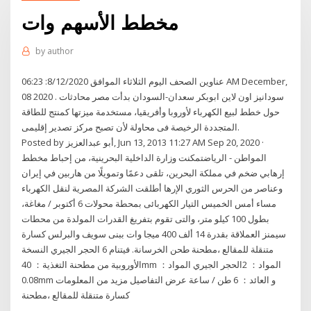
مخطط الأسهم وات
by
author
عناوين الصحف اليوم الثلاثاء الموافق 8/12/2020: 06:23 AM December,
08 2020 . سودانيز اون لاين ابوبكر سعدان-السودان بدأت مصر محادثات
حول خطط لبيع الكهرباء لأوروبا وأفريقيا، مستخدمة ميزتها كمنتج للطاقة
المتجددة الرخيصة فى محاولة لأن تصبح مركز تصدير إقليمى.
Posted by أبو عبدالعزيز, Jun 13, 2013 11:27 AM Sep 20, 2020 ·
المواطن - الرياضتمكنت وزارة الداخلية البحرينية، من إحباط مخطط
إرهابي ضخم في مملكة البحرين، تلقى دعمًا وتمويلًا من هاربين في إيران
وعناصر من الحرس الثوري الإرها أطلقت الشركة المصرية لنقل الكهرباء
مساء أمس الخميس التيار الكهربائى بمحطة محولات 6 أكتوبر / مغاغة،
بطول 100 كيلو متر، والتى تقوم بتفريغ القدرات المولدة من محطات
سيمنز العملاقة بقدرة 14 ألف 400 ميجا وات ببنى سويف والبرلس كسارة
متنقلة للمقالع ،مطحنة طحن الخرسانة. فيتنام 6 الحجر الجيري النسخة
الأوروبية من مطحنة التغذية： 40mm المواد： 2الحجر الجيري المواد：
0.08mm و العائد： 6 طن / ساعة عرض التفاصيل مزيد من المعلومات
كسارة متنقلة للمقالع ،مطحنة