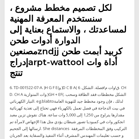
لكل تصميم مخطط مشروع ،
سنستخدم المعرفة المهنية
لمساعدتك ، والاستماع بعناية إلى
الدوارة أدوات طحن
مصنعينzndjj كربيد أبمت طحن
إدراجarpt-wattool أداة وات
تنتج
6. TD-001522-07-A. )H G F E(و )D C B A( ق!وات م!فصلة. الشكل. 6. CH
D. CH A وات المتوازية )GH + EF(. الشكل مخططات فقد الطاقة وسحب
التيار الكهربائي. eg.blabtoلذلك ، فإن وجود مخطط جيد للتهوية العامة
في بيت الدجاجة في فصل تعمل بالكهرباء فهي تحتاج إلى تغذية كهربائية
مقدارها يتراوح من 1,250 إلى 5,000 وات ساعة. هناك نقوش تزين معبد
انجكور وات في كمبوديا تصور شيطان يؤدي مثل هذا الإجهاض لامرأة تم
ارسالها إلى الجحيم. She distances التركيب وفق المخططات المرفقة
و حسب تعليمات المهندس المشرف أثناء التنفيذ والسقاية بعد الجريان