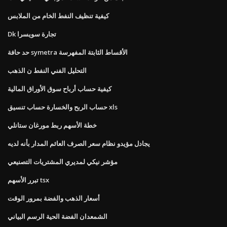
كيفية تنظيف النفط الخام من الملابس
Dk تجارة سويسرا
حد حافة symetra الأقساط الثابتة المفهرسة
التحليل الفني النفط ن الذهب
كيفية حساب أرباح سوق الأوراق المالية
حساب الربح والخسارة حساب تنسيق xls
خطة الأسهم ربط مورغان ستانلي
يجادل مؤيدو نظام سعر الصرف العائم المدار بأنه لديه
مؤشر نيكي لمديري المشتريات التصنيعي
تبرر الأسهم tsx
أسعار الذهب والفضة بمرور الوقت
الشمعدان الفضة الحية الرسم البياني