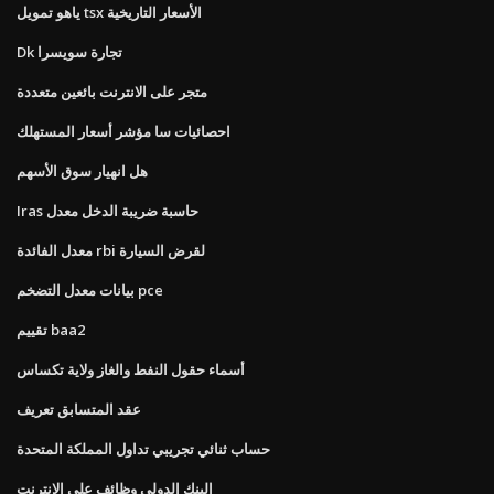
ياهو تمويل tsx الأسعار التاريخية
Dk تجارة سويسرا
متجر على الانترنت بائعين متعددة
احصائيات سا مؤشر أسعار المستهلك
هل انهيار سوق الأسهم
Iras حاسبة ضريبة الدخل معدل
معدل الفائدة rbi لقرض السيارة
بيانات معدل التضخم pce
تقييم baa2
أسماء حقول النفط والغاز ولاية تكساس
عقد المتسابق تعريف
حساب ثنائي تجريبي تداول المملكة المتحدة
البنك الدولي وظائف على الانترنت