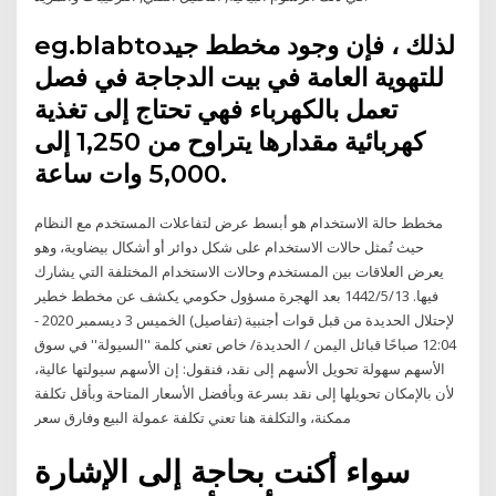
eg.blabtoلذلك ، فإن وجود مخطط جيد
للتهوية العامة في بيت الدجاجة في فصل
تعمل بالكهرباء فهي تحتاج إلى تغذية
كهربائية مقدارها يتراوح من 1,250 إلى
5,000 وات ساعة.
مخطط حالة الاستخدام هو أبسط عرض لتفاعلات المستخدم مع النظام
حيث تُمثل حالات الاستخدام على شكل دوائر أو أشكال بيضاوية، وهو
يعرض العلاقات بين المستخدم وحالات الاستخدام المختلفة التي يشارك
فيها. 13‏‏/5‏‏/1442 بعد الهجرة مسؤول حكومي يكشف عن مخطط خطير
لإحتلال الحديدة من قبل قوات أجنبية (تفاصيل) الخميس 3 ديسمبر 2020 -
12:04 صباحًا قبائل اليمن / الحديدة/ خاص تعني كلمة ''السيولة'' في سوق
الأسهم سهولة تحويل الأسهم إلى نقد، فنقول: إن الأسهم سيولتها عالية،
لأن بالإمكان تحويلها إلى نقد بسرعة وبأفضل الأسعار المتاحة وبأقل تكلفة
ممكنة، والتكلفة هنا تعني تكلفة عمولة البيع وفارق سعر
سواء أكنت بحاجة إلى الإشارة