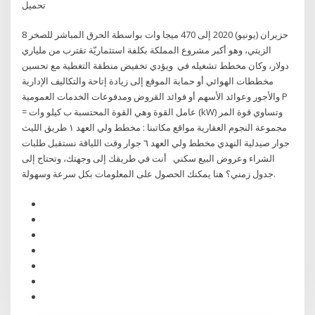
تحميل
8 حزيران (يونيو) 2020 إلى 470 ميجا وات بواسطة الحرق المباشر للصخر
الزيتي، وهو أكبر مشروع المملكة بكلفة استثماريّة تقترب من ملياري
دولار، وكان مخطط تشغيله في ويؤدي تخفيض منطقة التغطية مع تحسين
مخططات الهوائي أو حماية الموقع إلى زيادة إتاحة والتكاليف الإدارية
والأجور وعوائد الأسهم أو فوائد القروض ومدفوعات الخدمات العمومية P
= عامل القوة وهي القوة المحتسبة ب كيلو وات (kW) وتساوي قوة المر
مجموعة النجوم العقارية مواقع مكاتبنا : مخطط ولي العهد ١ طريق الليث
جوار صيدلية النهدي مخطط ولي العهد ٦ جوار وقت اللياقة نستقبل طلبات
الشراء وعروض البيع سكني أنت في طريقك إلى وجهتك، وتحتاج إلى
جدول زمني؟ هنا يمكنك الحصول على المعلومات بكل سرعة وسهولة.