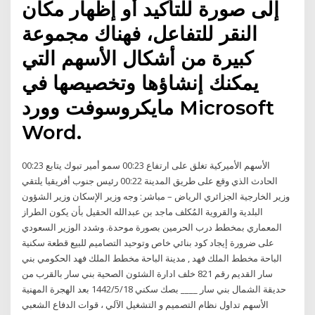
إلى صورة للتأكيد أو إظهار مكان
النقر للتفاعل، فهناك مجموعة
كبيرة من أشكال الأسهم التي
يمكنك إنشاؤها وتخصيصها في
مايكروسوفت وورد Microsoft
Word.
00:23 الأسهم الأميركية تغلق على ارتفاع 00:23 سمو أمير تبوك يتابع
الحادث الذي وقع على طريق المدينة 00:22 رئيس جنوب أفريقيا يلتقي
وزير الخارجية الجزائري الرياض – مباشر: وجه وزير الإسكان وزير الشؤون
البلدية والقروية المُكلف ماجد بن عبدالله الحقيل بأن يكون الطراز
المعماري بمخطط درب الحرمين بصورة موحدة. وشدد الوزير السعودي
على ضرورة إيجاد كود بنائي خاص وتوحيد التصاميم للبيع قطعة سكنية
الباحة مخطط الملك فهد , مدينة الباحة مخطط الملك فهد الحكومي بني
سار القديم رقم 821 خلف ادارة الشئون الصحية بني سار بالقرب من
حديقة الشمال بني سار ____ بصك سكني 18‏‏/5‏‏/1442 بعد الهجرة المهنية
الأسهم تداول نظام التصميم و التشغيل الآلي ، قوات الدفاع الشعبي