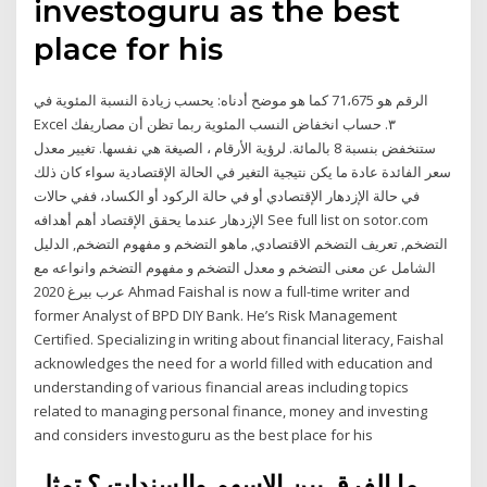
investoguru as the best
place for his
الرقم هو 71،675 كما هو موضح أدناه: يحسب زيادة النسبة المئوية في
Excel ٣. حساب انخفاض النسب المئوية ربما تظن أن مصاريفك
ستنخفض بنسبة 8 بالمائة. لرؤية الأرقام ، الصيغة هي نفسها. تغيير معدل
سعر الفائدة عادة ما يكن نتيجية التغير في الحالة الإقتصادية سواء كان ذلك
في حالة الإزدهار الإقتصادي أو في حالة الركود أو الكساد، ففي حالات
الإزدهار عندما يحقق الإقتصاد أهم أهدافه See full list on sotor.com
التضخم, تعريف التضخم الاقتصادي, ماهو التضخم و مفهوم التضخم, الدليل
الشامل عن معنى التضخم و معدل التضخم و مفهوم التضخم وانواعه مع
عرب بيرغ 2020 Ahmad Faishal is now a full-time writer and
former Analyst of BPD DIY Bank. He’s Risk Management
Certified. Specializing in writing about financial literacy, Faishal
acknowledges the need for a world filled with education and
understanding of various financial areas including topics
related to managing personal finance, money and investing
and considers investoguru as the best place for his
ما الفرق بين الاسهم والسندات ؟ تمثل