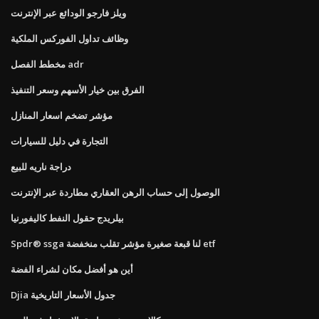
ويلز فارجو الودائع عبر الإنترنت
وظائف تداول الفوركس الملكية
مخطط الفصل adr
الفرق بين خيار الأسهم وسعر التنفيذ
مؤشر تضخم اسعار المنازل
التجارة في دليل للسيارات
دراجة ناريه للبيع
الوصول إلى حساب الرهن العقاري مطاردة عبر الإنترنت
بيلريدج حقول النفط كاليفورنيا
Spdr® ssga لنا قبعة صغيرة مؤشر تقلب منخفضة etf
أين هو أفضل مكان لشراء الفضة
Djia جدول الأسعار التاريخية