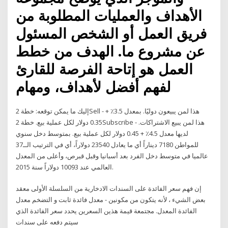
الأهداف والعمليات المطلوبة من
فريق العمل أو الشخص المسئول
عن مشروع ما. الهدف من خطط
العمل هو إتاحة الفرصة للقارئ
لفهم أفضل لأهداف، ومهام
إليك ما يمكن توقعه: خطة 2Sell - هذا لمن يبيعون دوليًا. بمعدل 3.5٪ +
0.35 دولار لكل عملية بيع. خطة 2Subscribe - هذا لمن يبيع الاشتراكات.
لديها معدل 4.5٪ + 0.45 دولار لكل عملية بيع. بمتوسط دخل سنوي
للمواطن 7180 ديناراً أي ما يعادل 23540 دولاراً، أي في الترتيب الــ37
عالميا في متوسط دخل الفرد بعد أسبانيا وقبل قبرص، وأعلى من المعدل
العالمي عند 10093 دولاراً سنة 2015.
إن فهم سعر الفائدة على السندات الادخارية من السلسلة الأولى معقد
بعض الشيء ، لأنه يتكون من مكونين - معدل فائدة ثابت و التضخم معدل
الفائدة المعدل. مجتمعة قيمة هذين السعرين يحدد سعر الفائدة الذي
سيتم دفعه على سندات