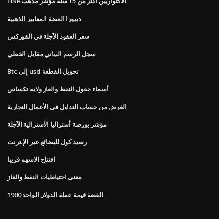
Ftse الاكتواريين أكثر من 15 سنة مؤشر مذهب
ديبورا الفضة المعايير الذهبية
سعر العقود الآجلة في الفوركس
سجل الرسم البياني مقابل الخطي
Btc إلى usd تحويل القطعة
أسماء حقول النفط والغاز ولاية تكساس
الغرض من حساب التداول في الأعمال التجارية
مؤشر بورصة أستراليا الأسترالية الآجلة
رصيد كول للبضائع عبر الإنترنت
افتتاح الاسهم قريبا
معنى احتياطيات النفط والغاز
1900 الفضة قيمة عملة الدولار الواحد