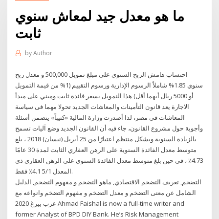
ما هو معدل جيد لمعاش سنوي
ثابت
by
Author
احتساب هامش الربح السنوي على مبلغ تمويل 500,000 و معدل ربح
سنوي 1.85% شاملاً الرسوم الإدارية ورسوم التقييم (1% من قيمة التمويل
أو 5000 ريال أيهما أقل) هذا النمويل بسعر فائدة ثابت ومبني على مبدأ
الاجارة يعد قانون التأمينات والمعاشات الجديد تحولا مهما فى سياسة
المعاشات فى مصر، لذا أصدرت وزارة المالية «كتيباً» يتضمن أسئلة
وأجوبة حول مشروع القانون، جاء فيه أن القانون الجديد وضع آليات تسمح
بالزيادة السنوية وبشكل منتظم اعتبارًا من 25 أبريل (نيسان) 2018 ، بلغ
متوسط معدل الفائدة السنوية على الرهن العقاري الثابت لمدة 30 عامًا
4.73٪ ، في حين بلغ متوسط معدل الفائدة السنوي على الرهن العقاري ذي
المعدل 5/1 4.1٪ فقط.
التضخم, تعريف التضخم الاقتصادي, ماهو التضخم و مفهوم التضخم, الدليل
الشامل عن معنى التضخم و معدل التضخم و مفهوم التضخم وانواعه مع
عرب بيرغ 2020 Ahmad Faishal is now a full-time writer and
former Analyst of BPD DIY Bank. He’s Risk Management