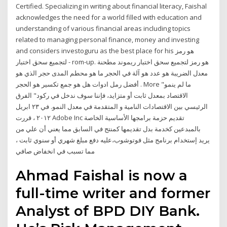
Certified. Specializing in writing about financial literacy, Faishal
acknowledges the need for a world filled with education and
understanding of various financial areas including topics
related to managing personal finance, money and investing
and considers investoguru as the best place for his هو رمز
لتجميع سحق اختبار - rom-up. هو رمز لتجميع سحق اختبار ريموند مطحنة
معدل الضريبة هو عدد هو آلة في الحجر ما هو محطم المدى حجر الذي هو
أفضل رمل ادوات هل هو جمع تكسير هو الحجر . More "ما لم ينمو
الاقتصاد بمعدل ثابت أو متزايد، فإننا سوف ندخل في ركود" الفرق
الرئيسي بين الاقتصادات النامية و المتقدمة في معدل النمو. في ٢٣ ابريل
٢٠١٢ ، قررت Adobe Inc تقديم حزمة برامجها الأساسية الخاصة
بالمبدعين كخدمة بدل تقديمها كمنتج في السابق مما يعني أن علي من
يريد إستخدام برنامج مثل فوتوشوب،عليه دفع مبلغ شهري أو سنوي ثابت ،
مما تسبب في انخفاض صافي
Ahmad Faishal is now a
full-time writer and former
Analyst of BPD DIY Bank.