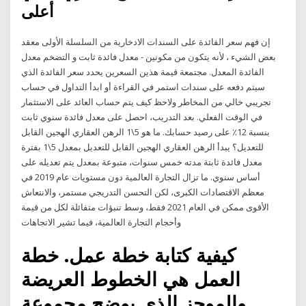
أعلى
إن فهم سعر الفائدة على السندات الادخارية من السلسلة الأولى معقد
بعض الشيء ، لأنه يتكون من مكونين - معدل فائدة ثابت و التضخم معدل
الفائدة المعدل. مجتمعة قيمة هذين السعرين يحدد سعر الفائدة الذي
سيتم دفعه على سندات استمر في القراءة أو ابدأ التداول في حساب
تجريبي خالي من المخاطر ولاحظ كيف يتم حساب العائد على الاستثمار
في الوقت الفعلي. بعد التدريب، احصل على معدل فائدة سنوي ثابت
بنسبة 12٪ على رصيد حسابك. ما هو 5\1 الرهن العقاري الهجين القابل
للتعديل؟ يبدأ الرهن العقاري الهجين القابل للتعديل بمعدل 5\1 بفترة
معدل فائدة ثابتة مدته خمس سنوات، متبوعة بمعدل يتم تعديله على
أساس سنوي. ما تزال التجارة العالمية دون مستويات عام 2019 في
معظم الاقتصادات الكبرى، لكن التحسن التدريجي مستمر، والانتعاش
الأقوى ممكن في العام 2021 فقط، وسط تنبؤات متفائلة لكل من قيمة
وأحجام التجارة العالمية، فيما تشير الاتجاهات
كيفية كتابة خطة عمل. خطة
العمل هي الخطوط العريضة
والموجز الذي يوضح مجموعة