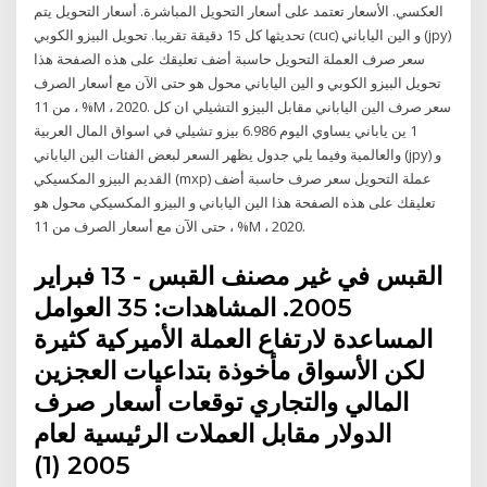
العكسي. الأسعار تعتمد على أسعار التحويل المباشرة. أسعار التحويل يتم
تحديثها كل 15 دقيقة تقريبا. تحويل البيزو الكوبي (cuc) و الين الياباني (jpy)
سعر صرف العملة التحويل حاسبة أضف تعليقك على هذه الصفحة هذا
تحويل البيزو الكوبي و الين الياباني محول هو حتى الآن مع أسعار الصرف
من 11 ، %M ، 2020. سعر صرف الين الياباني مقابل البيزو التشيلي ان كل
1 ين ياباني يساوي اليوم 6.986 بيزو تشيلي في اسواق المال العربية
والعالمية وفيما يلي جدول يظهر السعر لبعض الفئات الين الياباني (jpy) و
القديم البيزو المكسيكي (mxp) عملة التحويل سعر صرف حاسبة أضف
تعليقك على هذه الصفحة هذا الين الياباني و البيزو المكسيكي محول هو
حتى الآن مع أسعار الصرف من 11 ، %M ، 2020.
القبس في غير مصنف القبس - 13 فبراير
2005. المشاهدات: 35 العوامل
المساعدة لارتفاع العملة الأميركية كثيرة
لكن الأسواق مأخوذة بتداعيات العجزين
المالي والتجاري توقعات أسعار صرف
الدولار مقابل العملات الرئيسية لعام
2005 (1)