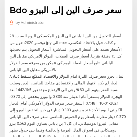
Bdo سعر صرف الين إلى البيزو
by
Administrator
أسعار التحويل من الين الياباني الى البيزو المكسيكي اليوم السبت, 28
نوفمبر 2020: حول من jpy الى mxn و كذلك حول بالاتجاه العكسي.
الأسعار تعتمد على أسعار التحويل المباشرة. أسعار التحويل يتم تحديثها
كل 15 دقيقة تقريبا. أسعار صرف العملات، الدولار الأمريكي مقابل الين
الياباني. تابع أسعار العملة اليوم كي تتمكن من معرفة سعر الدولار
الأمريكي مقابل الين الياباني.
لبنان يحرر سعر صرف الليرة امام الدولار والاقتصاد المقنّع يسقط ذبيان/
الديار لم يكن الانهيار المالي والاقتصادي مفاجئا للبنانيين الذين وصلت
نسبة الفقر بينهم الى 60% وهي الى الارتفاع مع تدهور 5‏‏/6‏‏/1442 بعد
الهجرة الدولار يستقر أمام الدينار عند 0.303 واليورو ينخفض إلى 0.370.
2021-01-10 | 07:48. استقر سعر صرف الدولار الأمريكي أمام الدينار
الكويتي اليوم الأحد عند مستوى 0.303 دينار في حين انخفض اليورو إلى
0.370 دينار مقارنة بأسعار يوم الخميس الماضي. سعر صرف الين الياباني
مقابل البيزو الدومنيكاني. ان كل 1 ين ياباني يساوي اليوم 0.562 بيزو
دومنيكاني في اسواق المال العربية والعالمية وفيما يلي جدول يظهر
السعر لبعض الفئات. PHP - البيزو الفلبيني. تصنيفات العملة الخاص بنا