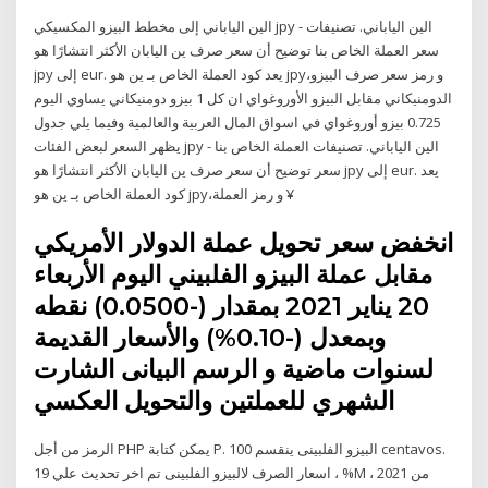
الين الياباني إلى مخطط البيزو المكسيكي jpy - الين الياباني. تصنيفات
العملة الخاص بنا توضيح أن سعر صرف ين اليابان الأكثر انتشارًا هو ‎سعر
jpy إلى eur‎. يعد كود العملة الخاص بـ ين هو jpy،و رمز سعر صرف البيزو
الدومنيكاني مقابل البيزو الأوروغواي ان كل 1 بيزو دومنيكاني يساوي اليوم
0.725 بيزو أوروغواي في اسواق المال العربية والعالمية وفيما يلي جدول
يظهر السعر لبعض الفئات jpy - الين الياباني. تصنيفات العملة الخاص بنا
توضيح أن سعر صرف ين اليابان الأكثر انتشارًا هو ‎سعر jpy إلى eur‎. يعد
كود العملة الخاص بـ ين هو jpy،و رمز العملة ¥
انخفض سعر تحويل عملة الدولار الأمريكي
مقابل عملة البيزو الفلبيني اليوم الأربعاء
20 يناير 2021 بمقدار (-0.0500) نقطه
وبمعدل (-0.10%) والأسعار القديمة
لسنوات ماضية و الرسم البيانى الشارت
الشهري للعملتين والتحويل العكسي
الرمز من أجل PHP يمكن كتابة P. البيزو الفلبينى ينقسم 100 centavos.
اسعار الصرف لالبيزو الفلبينى تم اخر تحديث علي 19 ، %M ، 2021 من