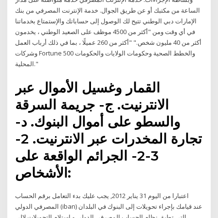
الساعة من مكتبك أو عن طريق الجوال. خدمة الإنترنت المصرفي من بنك
الإمارات دبي الوطني تتيح لك الوصول إلى حساباتك والإستمتاع بخدماتنا
في أي وقت ومن "أكثر من 4500 موظف على الصعيد الوطني ، يخدمون
أكثر من 40 مليون شخص." "أكثر من 260 عميلًا ، بما في ذلك أرباب العمل
وشركات Fortune 500 والخطط الصحية وحكومات الولايات والحكومات
المحلية."
القمار وغسيل الأموال عبر
الانترنيت. ج- جريمة السرقة
والسطو على أموال البنوك. د-
تجارة المخدرات عبر الانترنيت. 2-
3-2- الجرائم الواقعة على
الأشخاص:
اعتبارا من اليوم 31 يناير 2012, يجب عليك بدء التعامل برقم الحساب
المصرفي الدولي (iban) عند قيامك بإجراء تحويلات إلى البنوك في البلدان
التي تطبق نظام الحساب المصرفي الدولي و استلام التحويلات لإلى