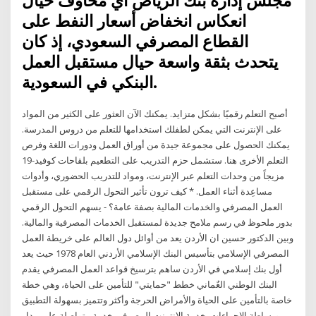
مجلس إدارة بنك الرياض أي مخاوف حيال
انعكاس انخفاض أسعار النفط على
القطاع المصرفي السعودي، إذ كان
يتحدث بثقة واسعة حيال مستقبل العمل
البنكي في السعودية.
أصبح التعلم رقميًا بشكل متزايد. يمكنك الآن العثور على الكثير من المواد
على الإنترنت التي يمكن لطفلك استخدامها للتعلم من دروس المدرسة.
يمكنك الحصول على مجموعة جيدة من أوراق العمل ودورات اللغة وفرص
التعلم الأخرى هنا. ستشمل حزم التدريب على التطعيم بلقاحات كوفيد-19
مزيجاً من وحدات التعلم عبر الإنترنت، ومواد للتدريب الحضوري، وأدوات
مساعِدة أثناء العمل. * كيف ترون تأثير التحول الرقمي على مستقبل
العمل المصرفي والخدمات المالية بصفة عامة؟ - يسهم التحول الرقمي
بدور ملحوظ في رسم ملامح جديدة لمستقبل الخدمات المصرفية والمالية.
وبين الدكتور حسين ان الأردن يعد من أوائل دول العالم على خريطة العمل
المصرفي الإسلامي بتأسيس البنك الإسلامي الأردني العام 1978 حيث يعد
أول بنك إسلامي في الأردن ساهم بترسيخ قواعد العمل المصرفي يقدم
البنك الوطني العٌماني خطط "حمايتي" للتأمين على الحياة، وهي خطة
خاصة بالتأمين على الحياة والأمراض الحرجة وأكثر وتتميز بسهولة التطبيق
وبساطة الإجراءات. خدمة الإنترنت المصرفي خدمة متواصلة على مدار