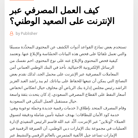
كيف العمل المصرفي عبر
الإنترنت على الصعيد الوطني؟
by
Publisher
تستخدم بعض نماذج القواعد أدوات الكشف عن المحتوى المحدَّدة مسبقًا
والتي تعمل تلقائيًا على فحص هذه البيانات الحسّاسة والإبلاغ عنها. وتعتمد
كيفية فحص المحتوى والإبلاغ عنه على نوع المحتوى. احم نفسك من
الرسائل الإلكترونية الاحتيالية. نأخذ في البنك الوطني العماني أمن
المعاملات المصرفية عبر الإنترنت على محمل الجد، لذلك نقدم بعض
النصائح التي يمكن أن تتبعها للحفاظ على بياناتك. لم يبد راشد العبد العزيز
الراشد رئيس مجلس إدارة بنك الرياض أي مخاوف حيال انعكاس انخفاض
أسعار النفط على القطاع المصرفي السعودي، إذ كان يتحدث بثقة واسعة
حيال مستقبل العمل البنكي في السعودية.
وقام المصرف المتحد بإطلاق 3 خدمات رقمية جديدة وحملة توعوية وهي:
خدمة كود الأمان للبطاقات؛ بهدف عملية تأمين شاملة ودقيقة لتسوق
العملاء “أونلاين” عبر الإنترنت. أكّد عبد الله قاسم الرئيس التنفيذي لإدارة
العمليات في مجموعة بنك الإمارات دبي الوطني، أن الصيرفة الرقمية في
الإمارات تساعد جيل الألفية المتمرس بالعالم الرقمي والنشيط عبر