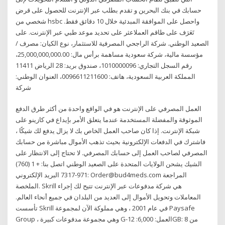
حسابك في بنك البحرين و تقدم بطلب عبر الإنترنت للحصول على قرض
شخصي من hsbc واحصل على الموافقة المبدئية خلال 10 دقائق فقط.
تَعَرَف على طاقم العملاعثر على تحديد موعد طبي عبر الإنترنت. على
الصعيد الوطني. شركة الراجحي المصرفية للاستثمار، نوع الكيان: مصرف /
مؤسسة مالية، شركة سعودية مساهمة برأس مال: 25,000,000,000.00،
رقم السجل التجاري: 1010000096، صندوق بريد: 28 الرياض 11411
المملكة العربية السعودية، هاتف: 0096611211600، العنوان الوطني:
شركة
العمل المصرفي على الإنترنت هو في الواقع واحدة من أكثر طرق الدفع
الموثوقة والمفضلة المستخدمة عندما يتعلق الأمر بإيداع في كازينو على
شبكة الإنترنت. إذا كان صاحب العمل الخاص بك لا يزال يدفع لك شيكًا ،
فاشترك في الدفعات الإلكترونية بحيث تذهب الأموال مباشرة من حسابك
المصرفي لصاحب العمل إلى حسابك المصرفي. لا تحتاج إلى الانتظار على
الشيك يشحن الولايات المتحدة على الصعيد الوطني اتصل بنا: + 1 (760)
971-7317 البريد الإلكتروني: Order@bud4meds.com المراجعة
الملخصة. Skrill هي شركة مدفوعات عبر الإنترنت تتيح لك إجراء
المعاملات وتحويل الأموال إلى العديد من البلدان في جميع أنحاء العالم.
تأسست Skrill في عام 2001 ، وهي مملوكة الآن لمجموعة Paysafe
Group ، وهي مجموعة مدفوعات كبيرة G-العمل: 6,000: 12GB: من 8