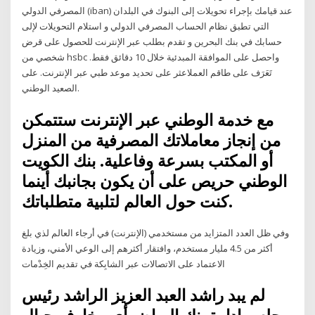
المصرفي الدولي (iban) عند قيامك بإجراء تحويلات إلى البنوك في البلدان
التي تطبق نظام الحساب المصرفي الدولي و استلام التحويلات لإلى
حسابك في بنك البحرين و تقدم بطلب عبر الإنترنت للحصول على قرض
شخصي من hsbc واحصل على الموافقة المبدئية خلال 10 دقائق فقط.
تَعَرَف على طاقم العملاعثر على تحديد موعد طبي عبر الإنترنت. على
الصعيد الوطني.
مع خدمة الوطني عبر الإنترنت ستتمكن
من إنجاز معاملاتك المصرفية من المنزل
أو المكتب بسرعة وفاعلية. بنك الكويت
الوطني حريص على أن يكون بجانبك أينما
كنت حول العالم لتلبية متطلباتك.
وفي ظل العدد المتزايد من مستخدمي (الإنترنت) في أرجاء العالم لذي بلغ
أكثر من 4.5 مليار مستخدم، وافتقار أكثرهم إلى الوعي الأمني، وزيادة
الاعتماد على الاتصالات عبر الشابِكة في تقديم الخِدْمات
لم يبد راشد العبد العزيز الراشد رئيس