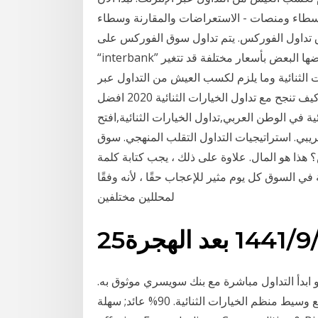
ة وسطاء ومنصات - الاستعراضات والمقارنة وسطاء
ق تداول الفوركس. يتم تداول سوق الفوركس على
“interbank” وهي طريقة رائعة حيث أن البنوك تتداول إلكترونيا مع بعضها البعض بأسعار مختلفة قد تتغير
 الثنائية وما يلزم لكسب العيش من التداول عبر
الإنترنت. نبدأ الآن مع الدروس لدينا ومشورة الخبراء! كيف تنجح مع تداول الخيارات الثنائية 2020 افضل
ة في الوطن العربي,تداول الخيارات الثنائية,افتح
يبي. استراتيجيات التداول التقلب المنهجي. سوق
 المال. علاوة على ذلك ، يجب كتابة كلمة Money بحرف
في السوق كل يوم مثير للإعجاب حقًا ، لأنه وفقًا
لمحللين مختلفين
‏‏/1441 بعد الهجرة
يبي او ابدأ التداول مباشرة مع بنك سويسري موثوق به.
تداول مع وسيط منظم الخيارات الثنائية. 90% عائد; سهلة Australia's original MT4 Forex Broker