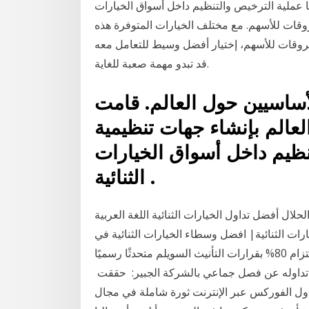
ها عملية الترخيص والتنظيم داخل أسواق الخيارات
فروقات للأسهم. مع مختلف الخيارات المتوفرة هذه
لفروقات للأسهم، إختيار أفضل وسيط للتعامل معه
قد تبدو مهمة صعبة للغاية.
لأساسيين حول العالم. قامت
لعالم بإنشاء جهات تنظيمية
نظيم داخل أسواق الخيارات
الثنائية .
أفضل تداول الخيارات الثنائية اللغة العربية‎ نصائح تداول الخيارات الثنائية. سترادل ثنائي خيارات تداول الحلال
رات الثنائية| افضل وسطاء الخيارات الثنائية في
الوطن العربي,تداول الخ الخيارات الثنائية معنى التداول. والتزام 80% بقرارات التأنيث السويلم متحدثًا رسميًا
وله عن فصل جماعي بالشركة الجبير: حققت ‏IC Markets‏
ثورة شاملة في مجال ‎تداول الفوركس عبر ‏الإنترنت‎، حيث أصبح ‏ بمقدور المتداولين الآن الحصول على نفس