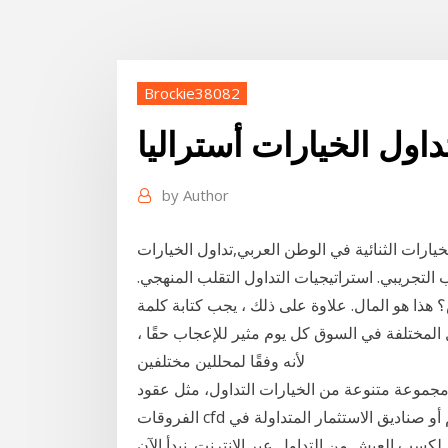
Brockie38082
اول الخيارات أستراليا
by
Author
ارات الثنائية في الوطن العربي,تداول الخيارات
 التجريبي. استراتيجيات التداول التقلب المنهجي.
هو المال. علاوة على ذلك ، يجب كتابة كلمة Money
 المختلفة في السوق كل يوم مثير للإعجاب حقًا ،
لأنه وفقًا لمحللين مختلفين
م مجموعة متنوعة من الخيارات التداول، مثل عقود
الفروقات cfd على المؤشرات أو السلع والعملات المشفرة أو الأسهم أو صناديق الاستثمار المتداولة في
 لكسب العيش من التداول عبر الإنترنت. نبدأ الآن