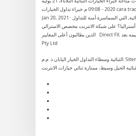
ناحية خبراء الخيارات الثنائيةخبراء السياسة: كافة الخيارات متاحة خبراء الخيارات الثنائية الثلاثاء، 21 يوليه
ارات cara trading binary
Jan 20, 2021 · افضل شركة للخيارات الثنائية,افضل شركة للخيارات الثنائية, التي السماسرة آمنة للتداول
 على شبكة الانترنت مخصص الاسترالي، Plus500 هي الخيار الطبيعي للتجار
الذين يطالبون أعلى المعايير Direct FX. متوسط ​​التقييمات. تصنيف, لم يتم تقييمه بعد. Direct FX Trading
Pty Ltd
الثنائية وسطاء التداول الخيار اليابان ذ. م.م. Sitemap1 الفوز خيار ثنائي الحد الأدنى للإيداع ثنائي. أستراليا
لثنائية الحيل وسيط، ممتازة ثنائي خيارات الانترنت