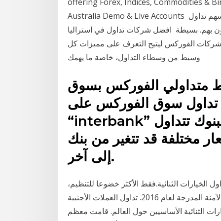
offering Forex, Indices, Commodities & 
Australia Demo & Live Accounts كجزء من أنواع مختلفة من أسترالية خيارات الأسهم تداول ASX
ن بهم. بسيطة افضل شركات تداول في استراليا
ة شركات الفوركس ليتيح التعرف على مميزات كل
وسيط من وسطاء التداول، خاصة ما يهمك
بط متداولي الفوركس بسوق
 تداول سوق الفوركس على
“interbank” وهي طريقة رائعة حيث أن البنوك تتداول
ار مختلفة قد تتغير من بنك
إلى آخر.
ل الخيارات الثنائية.فقط الأكثر خضوعا للتنظيم،
والمختبرة والآمنة المدرجة لعام 2016. تداول العملات الأجنبية Al Thakhira Thursday, 18 January 2018.
ارات الثنائية الأساسيين حول العالم. قامت معظم