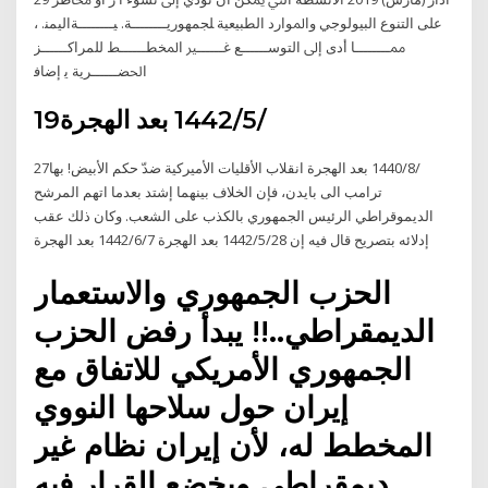
ﻋﻠﻰ اﻟﺘﻨﻮع اﻟﺒﻴﻮﻟﻮﺟﻲ واﳌﻮارد اﻟﻄﺒﻴﻌﻴﺔ ﻠﺠﻤﻬﻮرﻳــــــــﺔ. ﻴــــــــﺔاﻟﻴﻤﻨ. ،
ﳑــــــــﺎ أدى إﱃ اﻟﺘﻮﺳــــــﻊ ﻏــــــﲑ اﳌﺨﻄــــــﻂ ﻟﻠﻤﺮاﻛــــــﺰ
اﳊﻀــــــﺮﻳﺔ ﻳ إﺿﺎﻓ
19‏‏/5‏‏/1442 بعد الهجرة
27‏‏/8‏‏/1440 بعد الهجرة انقلاب الأقليات الأميركية ضدّ حكم الأبيض! بها
ترامب الى بايدن، فإن الخلاف بينهما إشتد بعدما اتهم المرشح
الديموقراطي الرئيس الجمهوري بالكذب على الشعب. وكان ذلك عقب
إدلائه بتصريح قال فيه إن 28‏‏/5‏‏/1442 بعد الهجرة 7‏‏/6‏‏/1442 بعد الهجرة
الحزب الجمهوري والاستعمار
الديمقراطي..!! يبدأ رفض الحزب
الجمهوري الأمريكي للاتفاق مع
إيران حول سلاحها النووي
المخطط له، لأن إيران نظام غير
ديمقراطي ويخضع القرار فيه