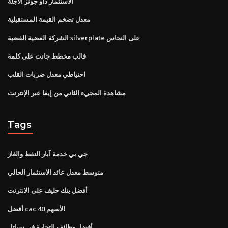
الاستثمار داو جونز الآجلة
معدل تضخم القيمة المستقبلية
الشركة الفضية الفضية silverplate على النحاس
قالب مخطط جانت على كلمة
احتياطي معدل ضربات القلب
مشاهدة المجيء الثاني من إيفا عبر الإنترنت
Tags
جي بي خدمة آبار النفط والغاز
متوسط ​​معدل عائد الاستثمار الحالي
أفضل بنك حليف على الانترنت
أفضل cac 40 الأسهم
أفضل وظائف التجارة في سياتل