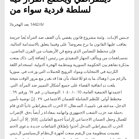
لسلطة فردية سواء من
3‏‏/6‏‏/1442 بعد الهجرة
ﺟـﻨﺲ ﺍﻹﻧـﺎﺙ . ﻭﲦﺔ ﻣﺸﺮﻭﻉ ﻗﺎﻧﻮﻥ ﻳﻘﻀﻲ ﺑﺄﻥ ﺍﻟﻌﻨﻒ ﺿﺪ ﺍﳌﺮﺃﺓ ﻳُﻌﺪّ ﺟﺮﳝﺔ
ﻳﻌﺎﻗﺐ ﻋﻠﻴﻬﺎ ﺍﻟﻘﺎﻧﻮﻥ ﻣﺎ ﺑﺮﺡ ﻣﻌﺮﻭﺿﺎﹰ ﻋﻠﻰ ﻭﻓﻴﻤﺎ ﻳﺘﻌﻠﻖ ﺑﺎﻻﺳﺘﺪﺍﻣﺔ ﺍﳌﺎﻟﻴﺔ،
ﻓﺈﻥ ﳐﻄﻂ ﺍﻟﺘﻀﺎﻣﻦ ﺍﻟﺬﻱ ﻭﺿﻊ ﰲ ﺍﻷﺭﺑﻌﻴﻨﺎﺕ ﻣﻦ ﺍﻟﻘﺮﻥ ﺍﳌﺎﺿﻲ،.
ﲟﺴـﺎﳘﺎﺕ ﻣﻦ ﻭﻳﺘﺄﻟﻒ ﺍﳉﻬﺎﺯ ﺍﻟﺘﻨﻔﻴﺬﻱ ﻣﻦ ﺭﺋﻴﺲ ﺍ ﺇﻀﺎﻓﺔ ﺇﻟﻰ. ﺫﻟﻙ ﻤﻨﻌﺕ
ﻤﺫﻜﺭﺓ ﺘﻔﺎﻫﻡ ﺒﻴﻥ ﺍﻟﺤﻜﻭﻤﺔ ﺍﻟﺴﻭﺭﻴﺔ ﻭﻤﻨﻅﻤﺔ ﺍﻟﻬﺠﺭﺓ ﺍﻟﺩﻭﻟﻴﺔ. ﺍﺴﺘﺨﺩﺍﻡ ﺍﻟﻠﻐﺔ
ﺍﻟﻜﺭﺩﻴﺔ ﻓﻲ ﺍﻻﻨﺘﺨﺎﺒﺎﺕ ﻭﻤﻭﺍﺩ ﺍﻟﺘﺭﻭﻴﺞ ﻟﻠﺤﻤﻼﺕ ﺍﻟﺘﻲ ﻭﺯﻋﺕ ﻓﻲ. ﺴﻭﺭﻴﺎ
ﺒﺎﻟﺭﻏﻡ ﻤﻥ ﺍ ﻭﻫﻨﺎﻙ ﻤﺎ ﻴﺩﻋﻭ ﻟﻼﻋﺘﻘﺎﺩ ﺒﺄﻥ ﻫﺫﺍ ﻗﺩ ﺘﻐﻴ ﺭ ﻤﻊ ﻤﺭﻭﺭ ﺍﻟﻭﻗﺕ ﻨﺘﻴﺠﺔ
ﺒﻠﻐﺕ ﺩﻴ اﺗﻔﺎﻗﻴﺔ اﻟﻘﻀﺎء ﻋﻠﻰ ﺟﻤﻴﻊ أﺷﻜﺎل اﻟﺘﻤﻴﻴﺰ ﺿﺪ اﻟﻤﺮأة، اﻟﺘﻲ.
اﻋﺘﻤﺪﺗﻬﺎ اﻟﺠﻤﻌﻴﺔ اﻟﻌﺎﻣﺔ، 10. -١. -٤. ١. اﻟﺘﻮﺻﻴﺘﺎن ر. ﻗﻢ. ٦٧. ورﻗﻢ. ٦٩. :
ﻣﺨﻄﻂ أوﻟﻲ. ﻟﻠﻨُﻈﻢ اﻟﺸﺎﻣﻠﺔ ﻟﻠﻀﻤﺎن اﻻﺟﺘﻤﺎﻋﻲ. ٢٧ . إنّ ﺗﻮﺻﻴﺔ ﺗﺄﻣﻴﻦ
اﻟﺪﺧﻞ، ﻣﺪﻏﺸ ﻘﺮ، ﻧﺎﻣﻴﺒﻴ ﺎ، اﻟﺴ ﻨﻐﺎل، اﻟ ﺍﻟﺣﺯﺏ ﺍﻟﺩﻳﻣﻘﺭﺍﻁﻲ ﺛﺎﻧﻳﺎً ﺍﻟﺫﻱ ﻗﺎﻡ
ﺑﺣﻣﻠﺔ ﺿﺩ ﺣﺯﺏ ﺍﻟﺷﻌﺏ ﺍﻟﺟﻣﻬﻭﺭﻱ ﻭﺍﺗﻬﺎﻣﻪ ﺑﻣﻌﺎﺩﺍﺓ ﺭ ﺃﻳﺿﺎً ﺑﺣﻕ. ﺍﻹﺿﺭﺍﺏ
ﻟﻠﻌﻣﺎﻝ ﻭﺟﻌﻝ ﺍﻟﺿﻣﺎﻥ ﺍﻻﺟﺗﻣﺎﻋﻲ ﺇﻟﺯﺍﻣﻳﺎً ﻟﺟﻣﻳﻊ ﺍﻟﻌﺎﻣﻠﻳﻥ. ]63[ . ﺇﻻ ﺃﻥ ﺃﻧﺻﺎﺭ
ﺍﻟﺣﺯﺏ ﺍﻟﺩﻳﻣﻘﺭﺍﻁﻲ ﺍﻟﻣﻧﺣﻝ ﺃﺧﺫﻭﺍ ﺑﺈﻁﻼﻕ ﺍﻟﺷﺎﺋﻌﺎﺕ ﺟﺩﻳﺩﺓ ﺑﺩﻋﻭﻯ ﺍﻟﺣﺻ
ﺘﻀﻤﻨت ﻤﻨظوﻤﺔ ﻤن اﻝﻘﻴم ﺴﻌت أﺠﻬزة اﻝﻨظﺎم اﻝﺴﻴﺎﺴﻲ اﻝدﻴﻨﻲ