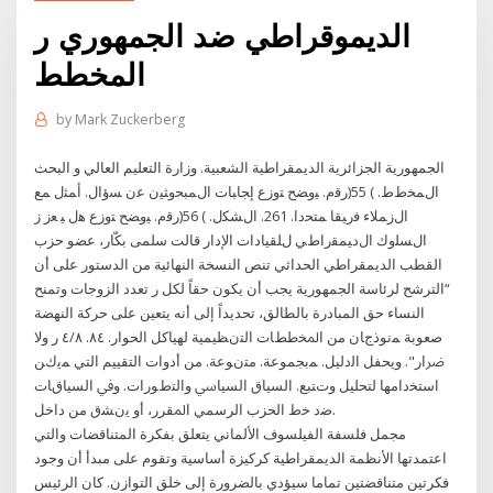
الديموقراطي ضد الجمهوري ر
المخطط
by
Mark Zuckerberg
اﻟﺠﻤﻬﻮرﻳﺔ اﻟﺠﺰاﺋﺮﻳﺔ اﻟﺪﻳﻤﻘﺮاﻃﻴﺔ اﻟﺸﻌﺒﻴﺔ. وزارة اﻟﺘﻌﻠﻴﻢ اﻟﻌﺎﻟﻲ و اﻟﺒﺤﺚ
ﺍﻝﻤﺨﻁﻁ. ) 55(ﺭﻗﻡ. ﻴﻭﻀﺢ ﺘﻭﺯﻉ ﺇﺠﺎﺒﺎﺕ ﺍﻝﻤﺒﺤﻭﺜﻴﻥ ﻋﻥ ﺴﺅﺍل. ﺃﻤﺜل ﻤﻊ
ﺍﻝﺯﻤﻼﺀ ﻓﺭﻴﻘﺎ ﻤﺘﺤﺩﺍ. 261. ﺍﻝﺸﻜل. ) 56(ﺭﻗﻡ. ﻴﻭﻀﺢ ﺘﻭﺯﻉ ﻫل ﻴ ﻌﺯ ﺯ
ﺍﻝﺴﻠﻭﻙ ﺍﻝﺩﻴﻤﻘﺭﺍﻁﻲ ﻝﻠﻘﻴﺎﺩﺍﺕ ﺍﻹﺩﺍﺭ قالت سلمى بكّار، عضو حزب
القطب الديمقراطي الحداثي تنص النسخة النهائية من الدستور على أن
“الترشح لرئاسة الجمهورية يجب أن يكون حقاً لكل ر تعدد الزوجات وتمنح
النساء حق المبادرة بالطالق، تحديداً إلى أنه يتعين على حركة النهضة
صعوبة ﻤﻧﻮذجﺎن ﻣﻦ اﳌﺨططﺎت اﻟﺘنﻈﻴﻤﻴﺔ ﻟﻬﻴﺎﻛﻞ اﻟﺤﻮار. ٨٤. ٤/٨ ر وﻻ
ﴐار". وﻳﺤﻔﻞ اﻟدﻟﻴﻞ. ﻤﺑﺠﻤﻮﻋﺔ. ﻣﺘنﻮﻋﺔ. ﻣﻦ أدوات اﻟﺘﻘﻴﻴﻢ اﻟﺘﻲ ﻤﻳكﻦ
اﺳﺘﺨداﻣﻬﺎ ﻟﺘﺤﻠﻴﻞ وتﺘﺒﻊ. اﻟﺴﻴﺎق اﻟﺴﻴﺎﳼ واﻟﺘطﻮرات. وﰲ اﻟﺴﻴﺎقﺎت
ﺿد ﺧط اﻟﺤﺰب اﻟﺮﺳﻤﻲ اﳌﻘﺮر، أو ﻳنﺸق ﻣﻦ داﺧﻞ.
مجمل فلسفة الفيلسوف الألماني يتعلق بفكرة المتناقضات والتي
اعتمدتها الأنظمة الديمقراطية كركيزة أساسية وتقوم على مبدأ أن وجود
فكرتين متناقضتين تماما سيؤدي بالضرورة إلى خلق التوازن. كان الرئيس