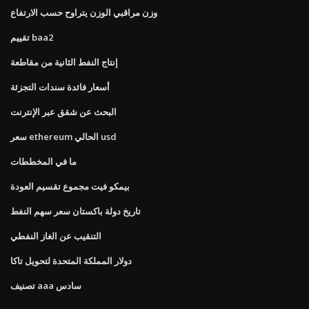
وزن مراقبي الوزن يتراوح حسب الارتفاع
تقييم baa2
إنتاج النفط الثانية من مقاطعة
أسعار فائدة سندات التجزئة
البحث عن شقق عبر الإنترنت
سعر ethereum الحالي usd
ما في المخططات
بيمكو فيت مجموع تقسيم العودة
تاريخ دولة باكستان سعر سهم النفط
التنقيب عن الغاز النفطي
دولار المملكة المتحدة لتحويل تاكا
تصنيف aaa سادس