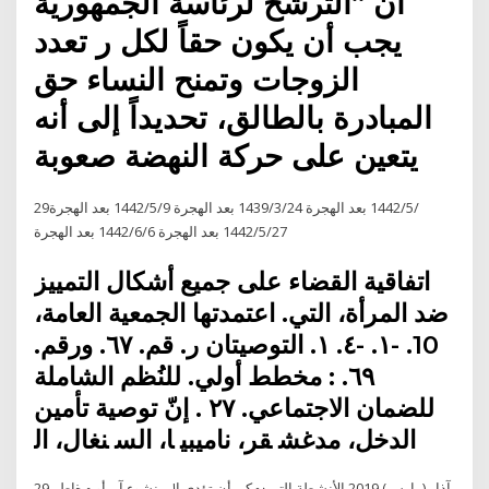
أن “الترشح لرئاسة الجمهورية
يجب أن يكون حقاً لكل ر تعدد
الزوجات وتمنح النساء حق
المبادرة بالطالق، تحديداً إلى أنه
يتعين على حركة النهضة صعوبة
29‏‏/5‏‏/1442 بعد الهجرة 24‏‏/3‏‏/1439 بعد الهجرة 9‏‏/5‏‏/1442 بعد الهجرة
27‏‏/5‏‏/1442 بعد الهجرة 6‏‏/6‏‏/1442 بعد الهجرة
اﺗﻔﺎﻗﻴﺔ اﻟﻘﻀﺎء ﻋﻠﻰ ﺟﻤﻴﻊ أﺷﻜﺎل اﻟﺘﻤﻴﻴﺰ
ﺿﺪ اﻟﻤﺮأة، اﻟﺘﻲ. اﻋﺘﻤﺪﺗﻬﺎ اﻟﺠﻤﻌﻴﺔ اﻟﻌﺎﻣﺔ،
10. -١. -٤. ١. اﻟﺘﻮﺻﻴﺘﺎن ر. ﻗﻢ. ٦٧. ورﻗﻢ.
٦٩. : ﻣﺨﻄﻂ أوﻟﻲ. ﻟﻠﻨُﻈﻢ اﻟﺸﺎﻣﻠﺔ
ﻟﻠﻀﻤﺎن اﻻﺟﺘﻤﺎﻋﻲ. ٢٧ . إنّ ﺗﻮﺻﻴﺔ ﺗﺄﻣﻴﻦ
اﻟﺪﺧﻞ، ﻣﺪﻏﺸ ﻘﺮ، ﻧﺎﻣﻴﺒﻴ ﺎ، اﻟﺴ ﻨﻐﺎل، اﻟ
29 آذار (مارس) 2019 اﻷﻧﺸﻄﺔ اﻟﱵ ﳝﻜﻦ أن ﺗﺆدي إﱃ ﻧﺸﻮء آ ر أو ﳐﺎﻃﺮ