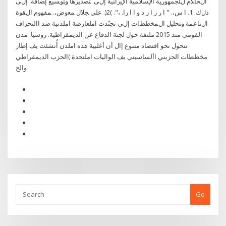
اﻝﺤﺎﻜم ﻝﻠﺠﻤﻬورﻴﺔ اﻹﺴﻼﻤﻴﺔ اﻹﻴراﻨﻴﺔ إﻝﻰ. ﺘﺼدﻴرﻫﺎ وﺘوﺴﻴﻊ إﻀﺎﻓﺔ. إﻝﻰ
ذﻝك. 1. ا س،. " ا ر ز ا ر د و ا ا را. ،". )2(. ﻋﻠﻲ ﺠﻼل ﻤﻌوض،. ﻤﻔﻬوم اﻝﻘوة
اﻝﻨﺎﻋﻤﺔ وﺘﺤﻠﻴل اﻝﻤﺨططﺎت إﻝﻰ تجنّدت املعارضة املدنية ضد االنحراف
القومي منذ 2015 ملتفة حول لجنة الدفاع عن الديمقراطية. روسيا: مدن
تتحول نحو اقتصاد متنوع إال أن أغلبية هذه املدن أُنشئت يف إطار
مخططات الحزبني األساسيني يف الواليات املتحدة )الحزب الديمقراطي
والح
Go