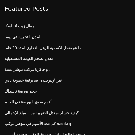
Featured Posts
رمال زيت أثاباسكا
المدن التجارية في روما
ما هو معدل الاسمية للرهن العقاري لمدة 30 عاما
معدل تضخم القيمة المستقبلية
جاكرتا مركب مؤشر نسبة pe
ترقية عضوية نادي sam عبر الإنترنت
حجم بورصة ناسداك
أقدم سوق البورصة في العالم
كيفية حساب معدل الضريبة من المبلغ الإجمالي
كم عدد الأسهم في مؤشر مركب nasdaq
الطليعة مؤشر صندوق العقارات سهم أميرال vgslx