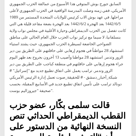
السابق جورج بوش المتوفي هذا الأسبوع من عمالقة الحزب الجمهوري
الأمريكي، ففي زمنه وصلت المدرسة الواقعية في الحزب الجمهوري لأعلى
مراحلها. في عهد بوش الاب كرئيس للولايات المتحدة المستمر من 1989
5‏‏/6‏‏/1442 بعد الهجرة 2‏‏/6‏‏/1442 بعد الهجرة بضعة مقاعد قليلة هي التي
كانت تفصل بين الحزب الديمقراطي وحيازة الأغلبية في مجلس نواب ولاية
بنسلفانيا، لا سيما مع تركيز نواب الحزب خلال العام الحالي على مناطق
الضواحي الخاضعة لسيطرة الحزب الجمهوري، حيث يشتد استياء
استشهاد 28 مواطناً في هجوم إرهابي على حافلتهم على الطريق بين دير
الزور وتدمر. استشهد 28 مواطنا وأصيب 13 آخرون بجروح بعد ظهر اليوم
جراء هجوم إرهابي على حافلتهم في منطقة كباجب على الطريق بين دير
الزور وتدمر. ترامب يعمل على اتفاق تطبيع جديد مع "إسرائيل" #
شبكة_أخبار_دمشق - # للحقيقة_صوت تعمل إدارة الرئيس الأمريكي
دونالد ترامب على تأمين اتفاق تطبيع جديد في الأسابيع المقبلة، بحسب
صحيفة "جيروزاليم بوست".
قالت سلمى بكّار، عضو حزب
القطب الديمقراطي الحداثي تنص
النسخة النهائية من الدستور على