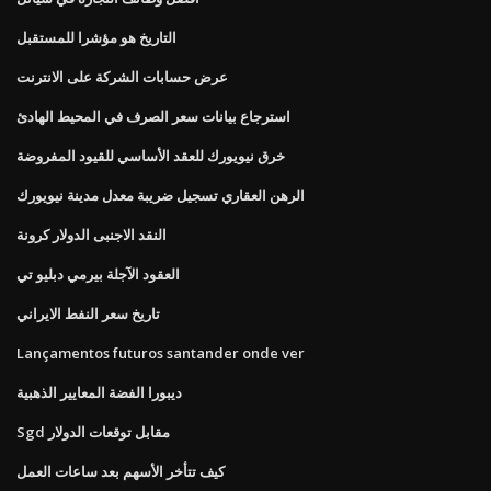
التاريخ هو مؤشرا للمستقبل
عرض حسابات الشركة على الانترنت
استرجاع بيانات سعر الصرف في المحيط الهادئ
خرق نيويورك للعقد الأساسي للقيود المفروضة
الرهن العقاري تسجيل ضريبة معدل مدينة نيويورك
النقد الاجنبى الدولار كرونة
العقود الآجلة بيرمي دبليو تي
تاريخ سعر النفط الايراني
Lançamentos futuros santander onde ver
ديبورا الفضة المعايير الذهبية
Sgd مقابل توقعات الدولار
كيف تتأخر الأسهم بعد ساعات العمل